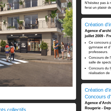
N'hésitez pas à 
ferai un plaisir 
Création d'
Agence d'archi
juillet 2009
Fr
Ce concours po
gymnase et d'
professeurs.
Concours de l
salle de spect
Concours du l
réalisation de
Création d'i
Concours d'
Agence d'Archi
Rougerie
Dep
s collectifs