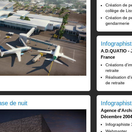
Création de p
collège de Lis
Création de p
gendarmerie
Infographis
A.D.QUATIO
France
Créations d'i
retraite
Réalisation d
de retraite
Infographis
se de nuit
Agence d'Arch
Décembre 2004
Infographiste
Webmaster