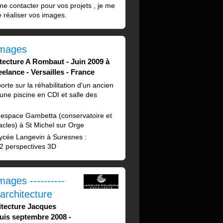
me contacter pour vos projets , je me
de réaliser vos images.
images
tecture A Rombaut
Juin 2009 à
eelance
Versailles
France
rte sur la réhabilitation d'un ancien
une piscine en CDI et salle des
'espace Gambetta (conservatoire et
acles) à St Michel sur Orge
ycée Langevin à Suresnes :
 2 perspectives 3D
mages ----------
architecture
tecture Jacques
uis septembre 2008