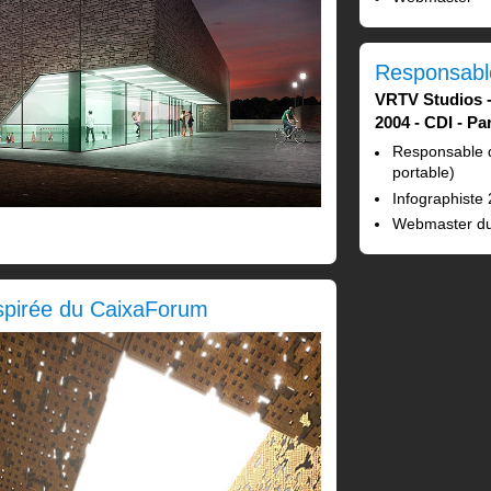
Responsabl
VRTV Studios
2004
CDI
Par
Responsable d
portable)
Infographiste
Webmaster du
spirée du CaixaForum