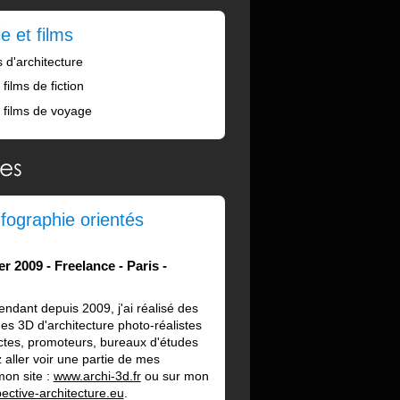
e et films
 d'architecture
films de fiction
e films de voyage
es
nfographie orientés
ier 2009
Freelance
Paris
endant depuis 2009, j'ai réalisé des
es 3D d'architecture photo-réalistes
ctes, promoteurs, bureaux d'études
 aller voir une partie de mes
mon site :
www.archi-3d.fr
ou sur mon
ctive-architecture.eu
.