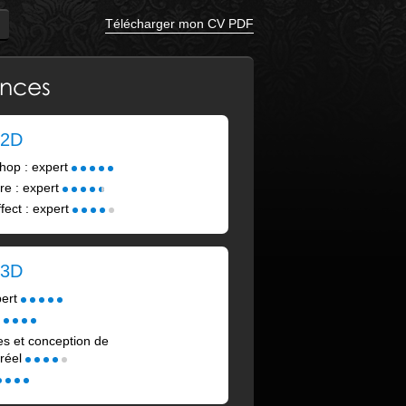
Télécharger mon CV PDF
nces
 2D
hop : expert
re : expert
fect : expert
 3D
pert
lles et conception de
 réel