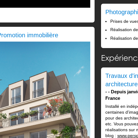
Photographi
Prises de vues
Réalisation de 
Promotion immobilière
Réalisation d
Expérienc
Travaux d'i
architecture
-
Depuis janv
France
Installé en indép
centaines d'imag
pour des archite
etc. Vous pouvez
réalisations sur 
blog :
www.perspe