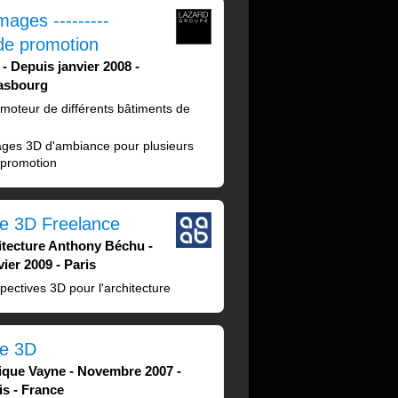
mages ---------
de promotion
Depuis janvier 2008
asbourg
romoteur de différents bâtiments de
ages 3D d'ambiance pour plusieurs
 promotion
te 3D Freelance
itecture Anthony Béchu
vier 2009
Paris
pectives 3D pour l'architecture
te 3D
ique Vayne
Novembre 2007
is
France